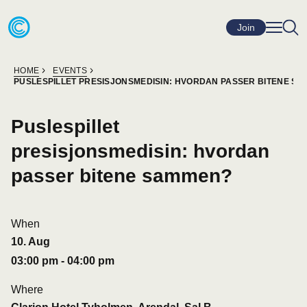
Skip to content
Go to home page
Join
HOME
EVENTS
PUSLESPILLET PRESISJONSMEDISIN: HVORDAN PASSER BITENE S
Puslespillet
presisjonsmedisin: hvordan
passer bitene sammen?
When
10
.
Aug
03:00 pm
-
04:00 pm
Where