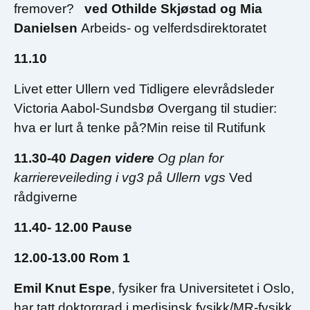
fremover?
ved Othilde Skjøstad og Mia
Danielsen
Arbeids- og velferdsdirektoratet
11.10
Livet etter Ullern ved Tidligere elevrådsleder
Victoria Aabol-Sundsbø Overgang til studier:
hva er lurt å tenke på?Min reise til Rutifunk
11.30-40
Dagen videre
Og plan for
karriereveileding i vg3 på Ullern vgs
Ved
rådgiverne
11.40- 12.00 Pause
12.00-13.00 Rom 1
Emil Knut Espe
, fysiker fra Universitetet i Oslo,
har tatt doktorgrad i medisinsk fysikk/MR-fysikk